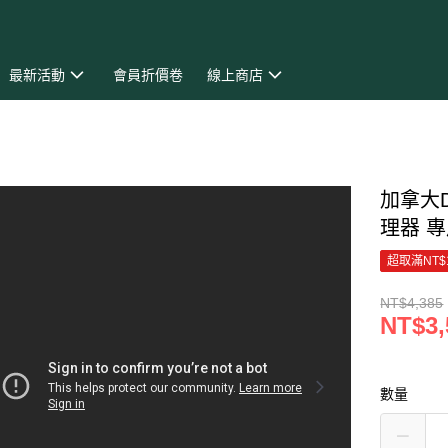
最新活動
會員折價卷
線上商店
加拿大D
理器 
超取滿NT$
NT$4,385
NT$3,
數量