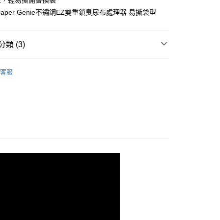
型，輕易撕開替換袋
aper Genie不鏽鋼EZ雙重鎖臭尿布處理器 易撕袋型
享後付
類 (3)
FTEE先享後付」】
先享後付是「在收到商品之後才付款」的支付方式。 讓您購物簡單
 Genie加拿大尿布處理器
心！
客服
：不需註冊會員、不需綁卡、不需儲值。
品折扣】
：只要手機號碼，簡訊認證，即可結帳。
：先確認商品／服務後，再付款。
布處理器
EE先享後付」結帳流程】
方式選擇「AFTEE先享後付」後，將跳轉至「AFTEE先享後
付款
頁面，進行簡訊認證並確認金額後，即可完成結帳。
0，滿NT$1,500(含以上)免運費
成立數日內，您將收到繳費通知簡訊。
費通知簡訊後14天內，點擊此簡訊中的連結，可透過四大超商
網路銀行／等多元方式進行付款，方視為交易完成。
家取貨
：結帳手續完成當下不需立刻繳費，但若您需要取消訂單，請聯
0，滿NT$1,500(含以上)免運費
的店家。未經商家同意取消之訂單仍視為有效，需透過AFTEE
繳納相關費用。
貨付款
否成功請以「AFTEE先享後付 」之結帳頁面顯示為準，若有關於
功／繳費後需取消欲退款等相關疑問，請聯繫「AFTEE先享後
0，滿NT$1,500(含以上)免運費
援中心」
https://netprotections.freshdesk.com/support/home
爾富取貨