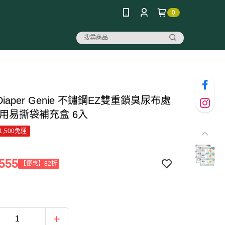
0
iaper Genie 不鏽鋼EZ雙重鎖臭尿布處
專用易撕袋補充盒 6入
1,500免運
555
【優惠】82折