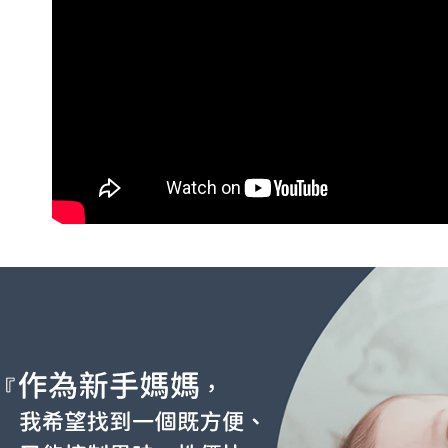
【注意事
每筆NT$8
１．透過由
交易，需
7-11取貨
求債權轉
２．關於
每筆NT$8
https://aft
３．未成
付款後 7-
「AFTE
每筆NT$8
任。
４．使用「
宅配
即時審查
結果請求
每筆NT$1
５．嚴禁
形，恩沛
下單前請
動。
每筆NT$5
貨到付款
每筆NT$1