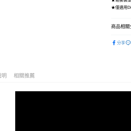
★易撕袋
全盈+PAY
★僅適用Di
AFTEE先
相關說明
商品相關分
【關於「A
ATM付款
AFTEE
Diaper
便利好安
分享
貨到付款
１．簡單
【八月單
２．便利
３．安心
★嬰兒尿
運送方式
【「AFT
１．於結帳
全家取貨
說明
相關推薦
付」結帳
每筆NT$8
２．訂單
３．收到繳
／ATM／
付款後 全
※ 請注意
每筆NT$8
絡購買商品
先享後付
萊爾富取
※ 交易是
是否繳費成
每筆NT$8
付客戶支
付款後 萊