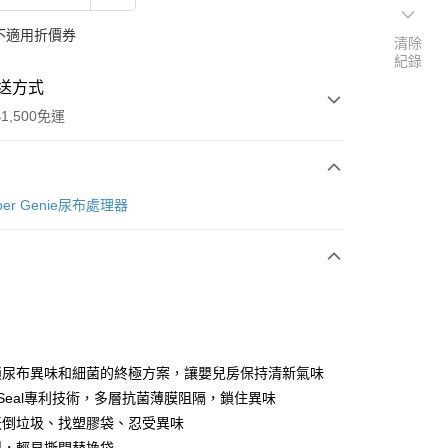
不適用折價券
清除
紀錄
送方式
1,500免運
次付款
per Genie尿布處理器
付款
鎖尿布異味和細菌的終極方案，讓嬰兒房保持清新氣味
r-Seal專利技術，多層抗菌薄膜阻隔，鎖住異味
天倒垃圾、找塑膠袋、忍受異味
y