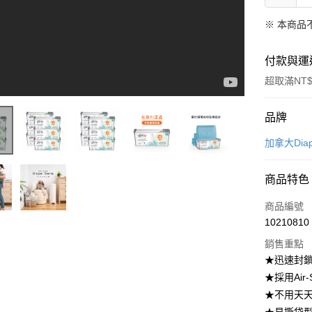
※ 本商品
付款與運
超取滿NT$
付款方式
品牌
信用卡一
加拿大Dia
超商取貨
商品特色
LINE Pay
商品編號
Apple Pay
10210810
銷售重點
街口支付
★迅速封
悠遊付
★採用Ai
★不用天
Google Pa