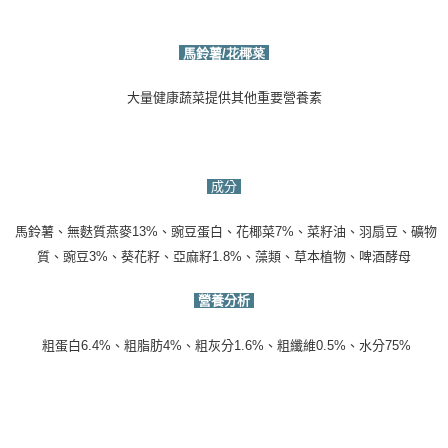
馬鈴薯
/花椰菜
大量健康蔬菜提供其他重要營養素
成分
馬鈴薯、無麩質燕麥13%、豌豆蛋白、花椰菜7%、菜籽油、羽扇豆、礦物
質、豌豆3%、葵花籽、亞麻籽1.8%、藻類、草本植物、啤酒酵母
營養分析
粗蛋白6.4%、粗脂肪4%、粗灰分1.6%、粗纖維0.5%、水分75%