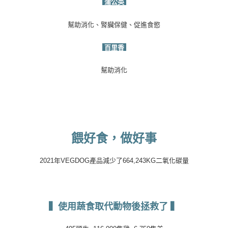
蒲公英
幫助消化、腎臟保健、促進食慾
百里香
幫助消化
餵好食，做好事
2021
年
VEGDOG
產品減少了
664,243KG
二氧化碳量
▍使用蔬食取代動物後拯救了
▍