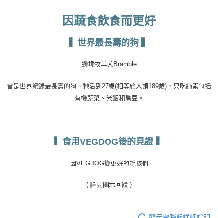
因蔬食飲食而更好
▍世界最長壽的狗
▍
邊境牧羊犬
Bramble
曾是世界紀錄最長壽的狗。牠活到
27
歲
(
相等於人類
189
歲
)
，只吃純素包括
有機蔬菜、米飯和扁豆。
▍食用
VEGDOG
後的見證
▍
因
VEGDOG
變更好的毛孩們
( 詳見
圖示回饋
)
顯示電腦版詳細說明