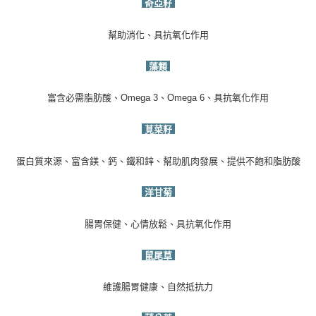
奇亞籽
幫助消化、具抗氧化作用
藻類
富含必需脂肪酸、
Omega 3
、
Omega 6
、具抗氧化作用
莧菜籽
蛋白質來源、富含鎂、鈣、鐵和鋅、幫助肌肉發展、提供不飽和脂肪酸
洋甘菊
腸胃保健、心情放鬆、具抗氧化作用
鼠尾草
維護腸胃健康、自然抵抗力