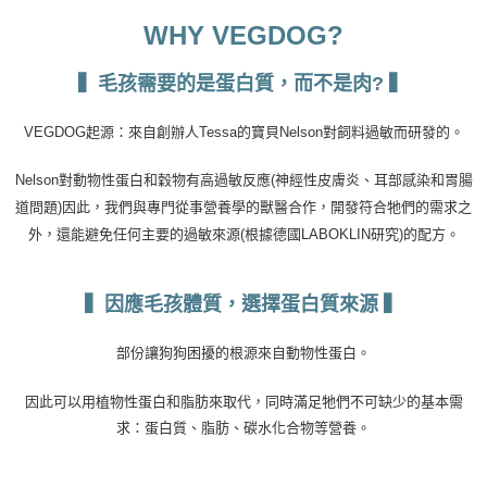
WHY VEGDOG?
▍毛孩需要的是蛋白質，而不是肉
?
▍
VEGDOG
起源：來自創辦人
Tessa
的寶貝
Nelson
對飼料過敏而研發的。
Nelson
對動物性蛋白和穀物有高過敏反應
(
神經性皮膚炎、耳部感染和胃腸
道問題
)
因此，我們與專門從事營養學的獸醫合作，開發符合牠們的需求之
外，還能避免任何主要的過敏來源
(
根據德國
LABOKLIN
研究
)
的配方。
▍因應毛孩體質，選擇蛋白質來源
▍
部份讓狗狗困擾的根源來自動物性蛋白。
因此可以用植物性蛋白和脂肪來取代，同時滿足牠們不可缺少的基本需
求：蛋白質
、脂肪、碳水化合物等營養。