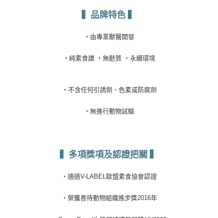
▍品牌特色
▍
・
由專業獸醫開發
・
純素食譜
・
無麩質
・
永續環境
・
不含任何引誘劑、色素或防腐劑
・
無進行動物試驗
▍多項獎項及認證把關
▍
・
通過
V-LABEL
歐盟素食協會認證
・
榮獲善待動物組織進步獎
2016
年