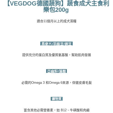
【
VEGDOG
德國蔬狗】蔬食成犬主食利
樂包
200g
適合
11
個月以上的成犬濕糧
燕麥片
/
羽扇豆
/
豌豆
提供充分的蛋白質及優質氨基酸，幫助肌肉發展
亞麻籽
/
藻類
必需的
Omega 3
和
Omega 6
來源，保健皮膚毛髮
礦物質
富含其他必需營養素，如
B12
、牛磺酸和肉鹼