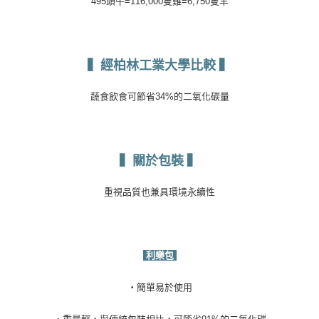
495
頭牛
=116,000
隻雞
=6,750
隻羊
▍經柏林工業大學比較
▍
蔬食飲食可節省
34%
的二氧化碳量
▍關於包裝
▍
重視品質也兼具環境永續性
利樂包
・
簡單易於使用
・
重量輕，與傳統包裝相比，可節省
91%
的二氧化碳