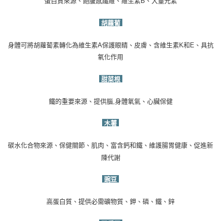
蛋白質來源、飽腹感纖維、維生素
B
、大量元素
胡蘿蔔
身體可將胡蘿蔔素轉化為維生素
A
保護眼睛、皮膚、含維生素
K
和
E
、具抗
氧化作用
甜菜根
鐵的重要來源、提供腦
,
身體氧氣、心臟保健
木薯
碳水化合物來源、保健關節、肌肉、富含鈣和鐵、維護腸胃健康、促進新
陳代謝
豌豆
高蛋白質、提供必需礦物質、鉀、磷、鐵、鋅