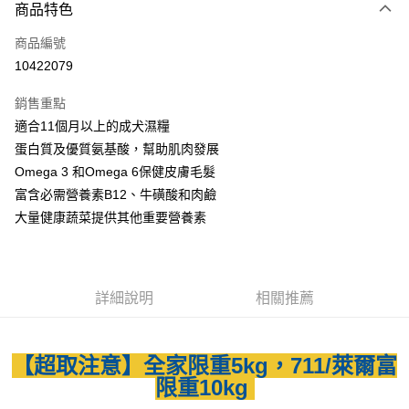
商品特色
LINE Pay
商品編號
Apple Pay
10422079
街口支付
銷售重點
悠遊付
適合11個月以上的成犬濕糧
Google Pay
蛋白質及優質氨基酸，幫助肌肉發展
Omega 3 和Omega 6保健皮膚毛髮
全盈+PAY
富含必需營養素B12、牛磺酸和肉鹼
AFTEE先享後付
大量健康蔬菜提供其他重要營養素
相關說明
【關於「AFTEE先享後付」】
ATM付款
AFTEE先享後付是「在收到商品之後才付款」的支付方式。 讓您購物簡單
便利好安心！
詳細說明
相關推薦
貨到付款
１．簡單：不需註冊會員、不需綁卡、不需儲值。
２．便利：只要手機號碼，簡訊認證，即可結帳。
３．安心：先確認商品／服務後，再付款。
運送方式
【超取注意】全家限重5kg，711/萊爾富
【「AFTEE先享後付」結帳流程】
全家取貨付款
限重10kg
１．於結帳方式選擇「AFTEE先享後付」後，將跳轉至「AFTEE先享後付」
每筆NT$80，滿NT$1,500(含以上)免運費
結帳頁面，進行簡訊認證並確認金額後，即可完成結帳。