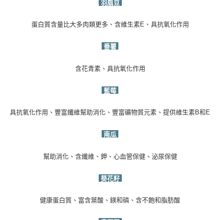
羽扇豆
蛋白質含量比大多肉類更多、含維生素
E
、具抗氧化作用
番薯
含花青素、具抗氧化作用
藍莓
具抗氧化作用、豐富纖維幫助消化、豐富礦物質元素、提供維生素
B
和
E
南瓜
幫助消化、含纖維、鉀、心血管保健、泌尿保健
葵花籽
健康蛋白質、富含葉酸、鎂和磷、含不飽和脂肪酸