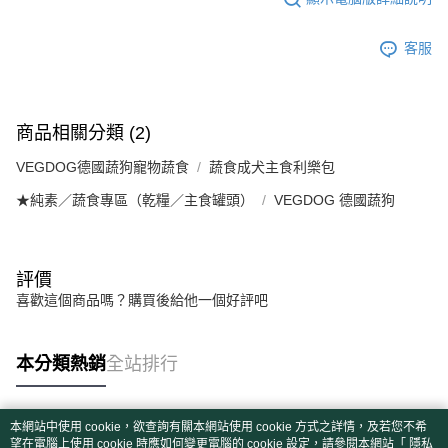
客服
商品相關分類 (2)
VEGDOG德國蔬狗寵物蔬食
蔬食成犬主食利樂包
★純素／蔬食專區（乾糧／主食罐頭）
VEGDOG 德國蔬狗
評價
喜歡這個商品嗎？購買後給他一個好評吧
本分類熱銷
全站排行
本網站中使用 cookie，欲查詢有關本網站使用 cookie 方式之詳情，及若您不希
熱門標籤
望在電腦上使用 cookie 時應如何變更電腦的 cookie 設定，請參閱本網站「
隱私