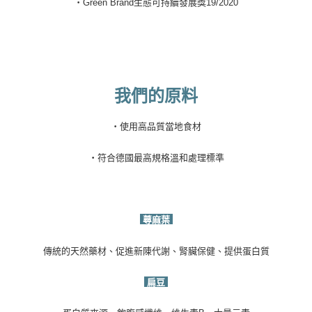
・
Green Brand
生態可持續發展獎
19/2020
我們的原料
・
使用高品質當地食材
・
符合德國最高規格溫和處理標準
蕁麻葉
傳統的天然藥材、促進新陳代謝、腎臟保健、提供蛋白質
扁豆