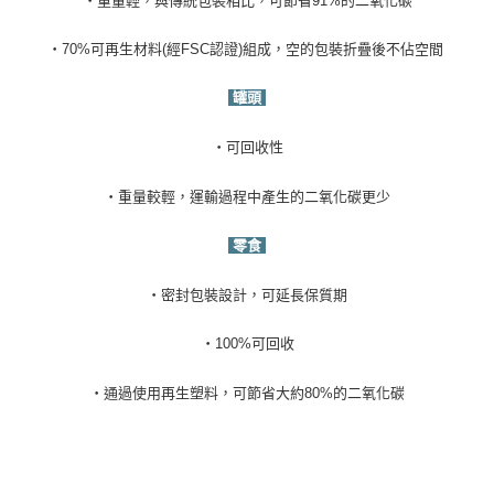
・
70%
可再生材料
(
經
FSC
認證
)
組成，空的包裝折疊後不佔空間
罐頭
・
可回收性
・
重量較輕，運輸過程中產生的二氧化碳更少
零食
・
密封包裝設計，可延長保質期
・
100%
可回收
・
通過使用再生塑料，可節省大約
80%
的二氧化碳