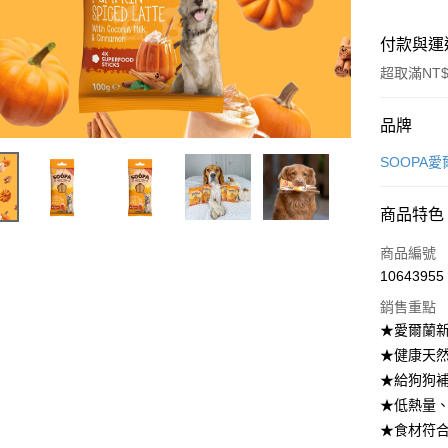
付款與運
超取滿NT$
付款方式
品牌
信用卡一
SOOPA
超商取貨
商品特色
LINE Pay
商品編號
Apple Pay
10643955
銷售重點
街口支付
★愛爾蘭
悠遊付
★健康天
★給狗狗
Google Pa
★低熱量
全盈+PAY
★食材符