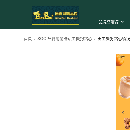
品牌旗艦館
首頁
SOOPA愛爾蘭舒趴生機狗點心
★生機狗點心/潔