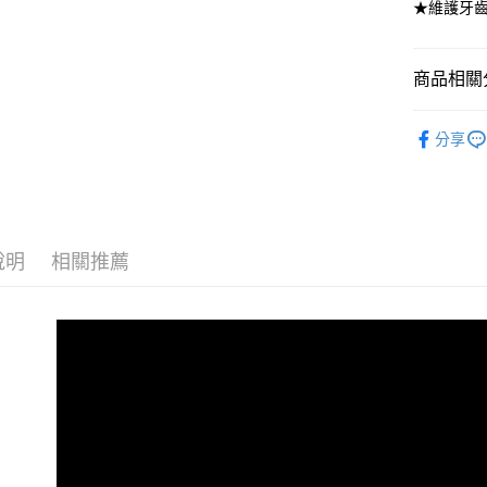
★維護牙
AFTEE先
相關說明
【關於「A
ATM付款
AFTEE
商品相關分
便利好安
貨到付款
１．簡單
SOOPA
２．便利
分享
３．安心
★狗狗零
運送方式
★純素／
【「AFT
１．於結帳
全家取貨
付」結帳
每筆NT$8
２．訂單
說明
相關推薦
３．收到繳
／ATM／
付款後 全
※ 請注意
每筆NT$8
絡購買商品
先享後付
萊爾富取
※ 交易是
是否繳費成
每筆NT$8
付客戶支
付款後 萊
【注意事
每筆NT$8
１．透過由