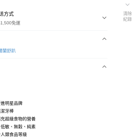
清除
送方式
紀錄
1,500免運
次付款
愛爾蘭舒趴
付款
新進明星品牌
然潔牙棒
補充超級食物的營養
y
、低敏、無穀、純素
合人類食品等級