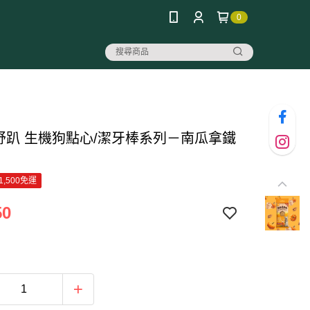
0
pa舒趴 生機狗點心/潔牙棒系列－南瓜拿鐵
1,500免運
50