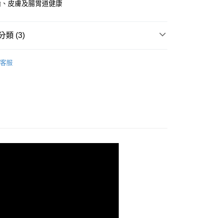
齒、皮膚及腸胃道健康
享後付
FTEE先享後付」】
先享後付是「在收到商品之後才付款」的支付方式。 讓您購物簡單
類 (3)
心！
：不需註冊會員、不需綁卡、不需儲值。
愛爾蘭舒趴生機狗點心
★生機狗點心/潔牙棒系列
：只要手機號碼，簡訊認證，即可結帳。
客服
：先確認商品／服務後，再付款。
食／潔牙保健
SOOPA愛爾蘭舒趴生機狗點心
蔬食專區（點心／潔牙棒）
SOOPA 愛爾蘭舒趴
EE先享後付」結帳流程】
方式選擇「AFTEE先享後付」後，將跳轉至「AFTEE先享後
付款
頁面，進行簡訊認證並確認金額後，即可完成結帳。
0，滿NT$1,500(含以上)免運費
成立數日內，您將收到繳費通知簡訊。
費通知簡訊後14天內，點擊此簡訊中的連結，可透過四大超商
網路銀行／等多元方式進行付款，方視為交易完成。
家取貨
：結帳手續完成當下不需立刻繳費，但若您需要取消訂單，請聯
0，滿NT$1,500(含以上)免運費
的店家。未經商家同意取消之訂單仍視為有效，需透過AFTEE
繳納相關費用。
貨付款
否成功請以「AFTEE先享後付 」之結帳頁面顯示為準，若有關於
功／繳費後需取消欲退款等相關疑問，請聯繫「AFTEE先享後
0，滿NT$1,500(含以上)免運費
援中心」
https://netprotections.freshdesk.com/support/home
爾富取貨
項】
0，滿NT$1,500(含以上)免運費
恩沛科技股份有限公司提供之「AFTEE先享後付」服務完成之