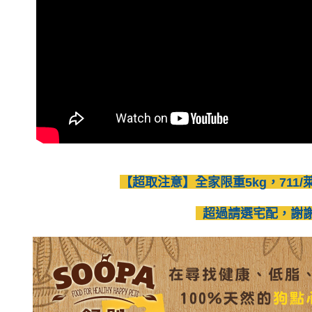
交易，需
7-11取貨
求債權轉
２．關於
每筆NT$8
https://aft
３．未成
付款後 7-
「AFTE
每筆NT$8
任。
４．使用「
宅配
即時審查
結果請求
每筆NT$1
５．嚴禁
形，恩沛
下單前請
動。
每筆NT$5
【超取注意】全家限重5kg，711/
貨到付款
每筆NT$1
超過請選宅配，謝