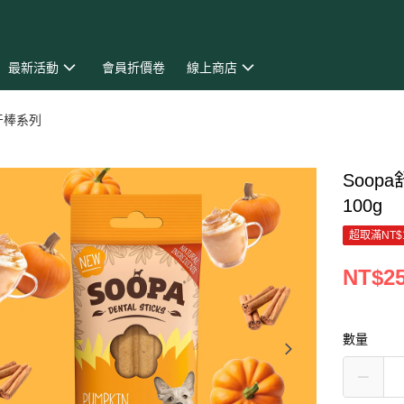
最新活動
會員折價卷
線上商店
牙棒系列
Soo
100g
超取滿NT$
NT$2
數量