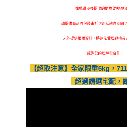
萊爾富取
※ 交易是
是否繳費成
每筆NT$8
逾鑑賞期後提出的退換貨/退款
付客戶支
付款後 萊
【注意事
請提供商品原包裝未拆封的狀態直到開
每筆NT$8
１．透過由
交易，需
7-11取貨
求債權轉
未能提供相關資料，將無法受理退換貨
２．關於
每筆NT$8
https://aft
３．未成
感謝您的理解與合作！
付款後 7-
「AFTE
每筆NT$8
任。
【超取注意】全家限重5kg，711
４．使用「
宅配
即時審查
結果請求
超過請選宅配，
每筆NT$1
５．嚴禁
形，恩沛
下單前請
動。
每筆NT$5
貨到付款
每筆NT$1