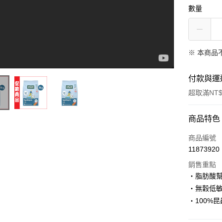
數量
※ 本商品
付款與運
超取滿NT$
付款方式
商品特色
Green Petfood 德國綠自然 - 昆蟲蛋白低敏狗飼料
信用卡一
商品編號
11873920
超商取貨
銷售重點
LINE Pay
・脂肪酸
・無穀低
Apple Pay
・100%
街口支付