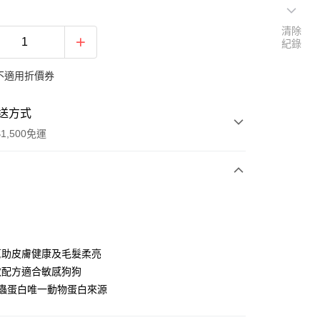
清除
紀錄
不適用折價券
送方式
1,500免運
次付款
付款
幫助皮膚健康及毛髮柔亮
敏配方適合敏感狗狗
昆蟲蛋白唯一動物蛋白來源