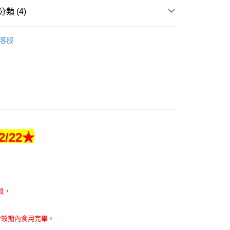
類 (4)
y
品專區】
客服
Petfood德國綠自然寵物飼料
★昆蟲蛋白低敏狗飼料
享後付
糧／主食飼料
Green Petfood 德國綠自然
蔬食專區（乾糧／主食罐頭）
Green Petfood 德國綠自
FTEE先享後付」】
先享後付是「在收到商品之後才付款」的支付方式。 讓您購物簡單
心！
：不需註冊會員、不需綁卡、不需儲值。
：只要手機號碼，簡訊認證，即可結帳。
：先確認商品／服務後，再付款。
/22★
EE先享後付」結帳流程】
方式選擇「AFTEE先享後付」後，將跳轉至「AFTEE先享後
付款
頁面，進行簡訊認證並確認金額後，即可完成結帳。
0，滿NT$1,500(含以上)免運費
成立數日內，您將收到繳費通知簡訊。
費通知簡訊後14天內，點擊此簡訊中的連結，可透過四大超商
質，
網路銀行／等多元方式進行付款，方視為交易完成。
家取貨
：結帳手續完成當下不需立刻繳費，但若您需要取消訂單，請聯
0，滿NT$1,500(含以上)免運費
的店家。未經商家同意取消之訂單仍視為有效，需透過AFTEE
於效期內食用完畢。
繳納相關費用。