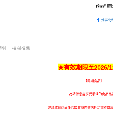
悠遊付
商品相關分
Google Pa
★【即期
分享
全盈+PAY
Green 
AFTEE先
★狗狗乾
相關說明
★純素／
【關於「A
ATM付款
然
AFTEE
說明
相關推薦
便利好安
貨到付款
１．簡單
２．便利
３．安心
★有效期限至2026/12
運送方式
【「AFT
１．於結帳
全家取貨
【即期食品】
付」結帳
每筆NT$8
２．訂單
３．收到繳
為確保您能享受最佳的商品品
／ATM／
付款後 全
※ 請注意
每筆NT$8
絡購買商品
建議收到商品後的鑑賞期內儘快拆封檢查並
先享後付