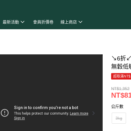
最新活動
會員折價卷
線上商店
↘6折↙
無穀低
超取滿NT$
NT$1,352
NT$8
公斤數
3kg