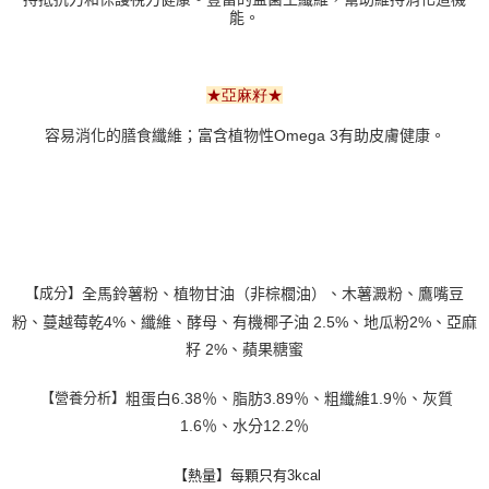
能。
★亞麻籽★
膚健康
。
容易消化的膳食纖維；富含植物性
Omega 3
有助皮
【成分】
全馬鈴薯粉、植物甘油（非棕櫚油）、木薯澱粉、鷹嘴豆
粉、蔓越莓乾4%、纖維、酵母、有機椰子油 2.5%、地瓜粉2%、亞麻
籽 2%、蘋果糖蜜
【營養分析】
粗蛋白6.38％、脂肪3.89％、粗纖維1.9％、灰質
1.6％、水分12.2％
【熱量】每顆只有3kcal