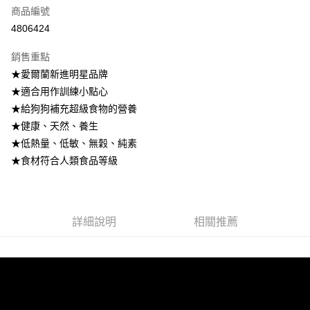
商品編號
Apple Pay
4806424
街口支付
銷售重點
悠遊付
★愛爾蘭新進明星品牌
Google Pay
★適合用作訓練小點心
★給狗狗補充超級食物的營養
全盈+PAY
★健康、天然、養生
AFTEE先享後付
★低熱量、低敏、無穀、純素
相關說明
★食材符合人類食品等級
【關於「AFTEE先享後付」】
ATM付款
AFTEE先享後付是「在收到商品之後才付款」的支付方式。 讓您購物簡單
便利好安心！
貨到付款
１．簡單：不需註冊會員、不需綁卡、不需儲值。
詳細說明
相關推薦
２．便利：只要手機號碼，簡訊認證，即可結帳。
３．安心：先確認商品／服務後，再付款。
運送方式
【「AFTEE先享後付」結帳流程】
全家取貨付款
１．於結帳方式選擇「AFTEE先享後付」後，將跳轉至「AFTEE先享後付」
每筆NT$80，滿NT$1,500(含以上)免運費
結帳頁面，進行簡訊認證並確認金額後，即可完成結帳。
２．訂單成立數日內，您將收到繳費通知簡訊。
付款後 全家取貨
３．收到繳費通知簡訊後14天內，點擊此簡訊中的連結，可透過四大超商／