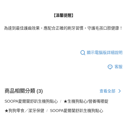
【溫馨提醒】
為達到最佳護齒效果，應配合正確的刷牙習慣，守護毛孩口腔健康！
顯示電腦版詳細說明
客服
商品相關分類 (3)
查看全部
SOOPA愛爾蘭舒趴生機狗點心
★生機狗點心/營養嘴嚼錠
★狗狗零食／潔牙保健
SOOPA愛爾蘭舒趴生機狗點心