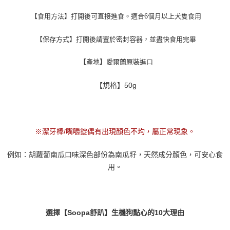
【食用方法】打開後可直接進食。適合6個月以上犬隻食用
【保存方式】打開後請置於密封容器，並盡快食用完畢
【產地】愛爾蘭原裝進口
【規格】50g
※潔牙棒/嘴嚼錠偶有出現顏色不均，屬正常現象。
例如：胡蘿蔔南瓜口味深色部份為南瓜籽，天然成分顏色，可安心食
用。
選擇【Soopa舒趴】生機狗點心的10大理由