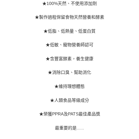
★100%天然、不使用添加劑
★製作過程保留食物天然營養和酵素
★低脂、低熱量、低蛋白質
★低敏、寵物營養師認可
★含豐富酵素，養生健康
★消除口臭、幫助消化
★維持理想體態
★人類食品等級成分
★榮獲PPRA及PATS最佳產品獎
最重要的是......