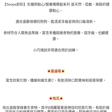
【Soopa舒趴】生機狗點心/營養嘴嚼錠系列 是天然、低敏、無榖的健
康點心，
適合喜歡咀嚼的狗狗，能清潔牙齒並保持口齒清新。
食材符合人類食品等級，富含多種超級食物的營養，固牙齒、也顧健
康。
小巧塊狀非常適合用於訓練。
★蔓越莓★
富含抗氧化物、纖維和維生素
C
，有助消除口腔異味和尿道保健。
★地瓜★
地瓜是殿堂級養生食物，其中β胡蘿蔔素是絕佳的抗氧化物，有助於維
持抵抗力和保護視力健康。豐富的益菌生纖維，幫助維持消化道機