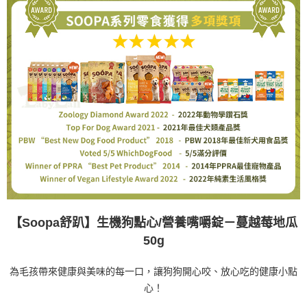
【Soopa舒趴】生機狗點心/營養嘴嚼錠－蔓越莓地瓜
50g
為毛孩帶來健康與美味的每一口，讓狗狗開心咬、放心吃的健康小點
心！