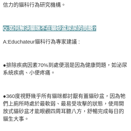
信力的貓科行為研究機構。
Q:如何解決貓咪不在貓砂盆尿尿的問題?
A:Educhateur貓科行為專家建議 :
●排除疾病因素70%到處便溺是因為健康問題，如泌尿
系統疾病、小便疼痛。
●360度視野幾乎所有貓咪都討厭有蓋貓砂盆，因為牠
們上廁所時處於最軟弱、最易受攻擊的狀態，使用開
放式貓砂盆才能眼觀四周耳聽八方，舒暢完成每日的
貓生大事。