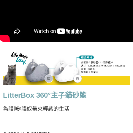
LitterBox 360°主子貓砂籃
為貓咪
貓奴帶來輕鬆的生活
&