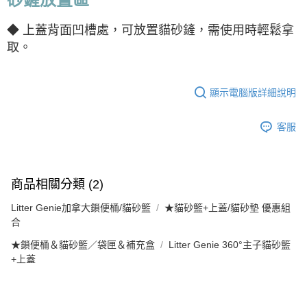
◆
上蓋背面凹槽處，可放置貓砂鏟，需使用時輕鬆拿
取。
顯示電腦版詳細說明
客服
商品相關分類 (2)
Litter Genie加拿大鎖便桶/貓砂籃
★貓砂籃+上蓋/貓砂墊 優惠組
合
★鎖便桶＆貓砂籃／袋匣＆補充盒
Litter Genie 360°主子貓砂籃
+上蓋