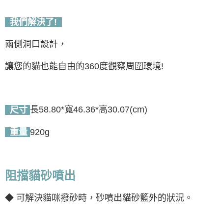
我們解決了!
兩側洞口設計，
讓您的貓也能自由的360度觀察周圍環境!
長58.80*寬46.36*高30.07(cm)
尺寸
920g
重量
阻擋貓砂噴出
◆ 可解決貓咪撥砂時，砂噴出貓砂籃外的狀況。