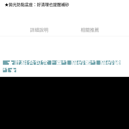
２．訂單成立數日內，您將收到繳費通知簡訊。
每筆NT$500
★拋光防黏盆座：好清理也提醒補砂
３．收到繳費通知簡訊後14天內，點擊此簡訊中的連結，可透過四大超商／
ATM／網路銀行／等多元方式進行付款，方視為交易完成。
※ 請注意：結帳手續完成當下不需立刻繳費，但若您需要取消訂單，請聯絡
購買商品的店家。未經商家同意取消之訂單仍視為有效，需透過AFTEE先享
後付繳納相關費用。
詳細說明
相關推薦
※ 交易是否成功請以「AFTEE先享後付 」之結帳頁面顯示為準，若有關於
是否繳費成功／繳費後需取消欲退款等相關疑問，請聯繫「AFTEE先享後付
客戶支援中心」
https://netprotections.freshdesk.com/support/home
【注意事項】
１．透過由恩沛科技股份有限公司提供之「AFTEE先享後付」服務完成之交
此組合包含上蓋*1 貓砂籃*1 貓砂鏟
★
易，需依本服務之必要範圍內提供個人資料，並將交易相關給付款項請求債
權轉讓予恩沛科技股份有限公司。
*1
★
２．關於個人資料處理事宜，請瀏覽以下網址：
https://aftee.tw/terms/#terms3
３．未成年的使用者請事先徵得法定代理人或監護人之同意方可使用
「AFTEE先享後付」，若未經同意申辦者引起之損失，本公司不負相關責
任。
４．使用「AFTEE先享後付」時，將依據個別帳號之用戶狀況，依本公司即
時審查核予不同之上限額度；若仍有額度不足之情形，本公司將視審查結果
請求用戶進行身份認證。
５．嚴禁一人註冊多個帳號或使用他人資訊註冊。若發現惡意使用之情形，
恩沛科技股份有限公司將有權停止該用戶之使用額度並採取法律行動。