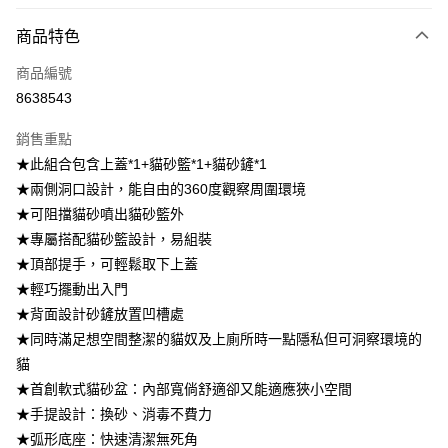
LINE Pay
商品特色
Apple Pay
商品編號
街口支付
8638543
悠遊付
銷售重點
Google Pay
★此組合包含上蓋*1+貓砂籃*1+貓砂鏟*1
全盈+PAY
★兩側洞口設計，能自由的360度觀察周圍環境
★可阻擋貓砂噴出貓砂籃外
AFTEE先享後付
★專屬搭配貓砂籃設計，易組裝
相關說明
★頂部提手，可輕鬆取下上蓋
【關於「AFTEE先享後付」】
ATM付款
AFTEE先享後付是「在收到商品之後才付款」的支付方式。 讓您購物簡單
★輕巧擺動出入門
便利好安心！
★背面設計砂鏟放置凹槽處
１．簡單：不需註冊會員、不需綁卡、不需儲值。
運送方式
★同時滿足想空間整潔的貓奴及上廁所時一點隱私但可洞察環境的
２．便利：只要手機號碼，簡訊認證，即可結帳。
３．安心：先確認商品／服務後，再付款。
貓
宅配
★首創軟式貓砂盆：內部寬倘舒適卻又能適應狹小空間
每筆NT$120，滿NT$1,500(含以上)免運費
【「AFTEE先享後付」結帳流程】
★手提設計：換砂、消毒不費力
１．於結帳方式選擇「AFTEE先享後付」後，將跳轉至「AFTEE先享後付」
下單前請先留言或私訊計算運費，謝謝
結帳頁面，進行簡訊認證並確認金額後，即可完成結帳。
★弧形底座：快速清潔無死角