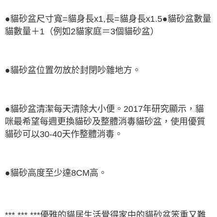
●貓砂盆尺寸寬=貓身長x1,長=貓身長x1.5●貓砂盆數量
貓數量＋1（例如2貓家庭＝3個貓砂盆）
●貓砂盆位置勿放於封閉吵雜地方。
●貓砂盆清潔每天清除大小便。2017年研究顯示，貓
咪最希望每週更換貓砂及整體消毒貓砂盆，使用優質
貓砂可以30-40天作整體消毒。
●貓砂高度至少達8CM高。
*** *** ***優雅的貓居生活覺得家中的貓砂盆笨重又難