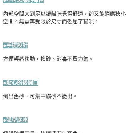
●不可思議的彈性
內部空間大到足以讓貓咪覺得舒適，卻又能適應狹小
空間。無需再受限於尺寸而委屈了貓咪。
●手提設計
方便輕鬆移動，換砂、消毒不費力氣。
●貼心的後開口
倒出舊砂，可集中貓砂不撒出。
●弧型底座